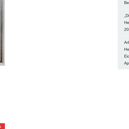
Be
„D
He
20
Ar
He
Ei
Ap
N