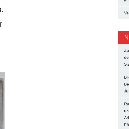
Mi
:
Ve
T
N
Zu
de
Si
Bl
Be
Ju
Ra
un
Ar
Fö