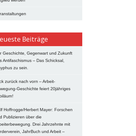
tglied werden
ranstaltungen
eueste Beiträge
r Geschichte, Gegenwart und Zukunft
s Antifaschismus – Das Schicksal,
syphus zu sein.
ick zurück nach vorn – Arbeit-
wegung-Geschichte feiert 20jähriges
biläum!
lf Hoffrogge/Herbert Mayer: Forschen
d Publizieren über die
beiterbewegung. Drei Jahrzehnte mit
rderverein, JahrBuch und Arbeit –