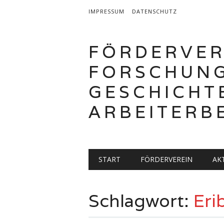
IMPRESSUM
DATENSCHUTZ
FÖRDERVER
FORSCHUN
GESCHICHT
ARBEITER
Hauptmenü
Zum
START
FÖRDERVEREIN
AK
Inhalt
springen
Schlagwort:
Eri